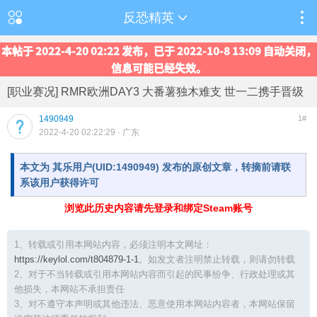
反恐精英
本帖于 2022-4-20 02:22 发布，已于 2022-10-8 13:09 自动关闭，
信息可能已经失效。
[职业赛况] RMR欧洲DAY3 大番薯独木难支 世一二携手晋级
1490949
1#
2022-4-20 02:22:29
· 广东
本文为 其乐用户(UID:1490949) 发布的原创文章，转摘前请联
系该用户获得许可
浏览此历史内容请先登录和绑定Steam账号
1、转载或引用本网站内容，必须注明本文网址：
https://keylol.com/t804879-1-1
。如发文者注明禁止转载，则请勿转载
2、对于不当转载或引用本网站内容而引起的民事纷争、行政处理或其
他损失，本网站不承担责任
3、对不遵守本声明或其他违法、恶意使用本网站内容者，本网站保留