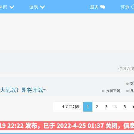
休闲
游戏
服务
评测
宽
侍神大乱战》即将开战~
收藏主题
复
返回列表
1
2
3
4
5
-19 22:22 发布，已于 2022-4-25 01:37 关