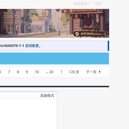
使用道具
举报
om/t643476-1-1
尝试恢复。
6
7
8
9
10
... 20
/ 20 页
下一页
高级模式