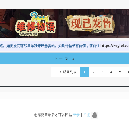
览。如要提问请尽量单独开设悬赏帖。如觉得帖子有价值，请前往
https://keylol.c
下一页 »
返回列表
1
2
3
4
5
您需要登录后才可以回帖
登录
|
注册