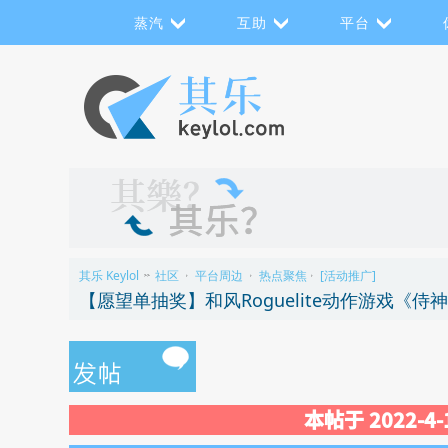
蒸汽
互助
平台
其乐 Keylol
社区
平台周边
热点聚焦
[活动推广]
>>
›
›
›
【愿望单抽奖】和风Roguelite动作游戏《
本帖于 2022-4