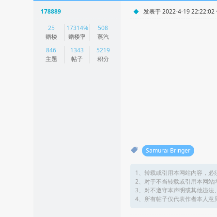
178889
发表于 2022-4-19 22:22:02
|
25
17314%
508
阅读模式
赠楼
赠楼率
蒸汽
846
1343
5219
主题
帖子
积分
Samurai Bringer
1、转载或引用本网站内容，必
2、对于不当转载或引用本网站
3、对不遵守本声明或其他违法
4、所有帖子仅代表作者本人意