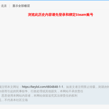
 · 北京
|
显示全部楼层
浏览此历史内容请先登录和绑定Steam账号
须注明本文网址：
https://keylol.com/t804848-1-1
。如发文者注明禁止转载，则请勿
内容而引起的民事纷争、行政处理或其他损失，本网站不承担责任
、恶意使用本网站内容者，本网站保留追究其法律责任的权利
见，不代表本社区立场