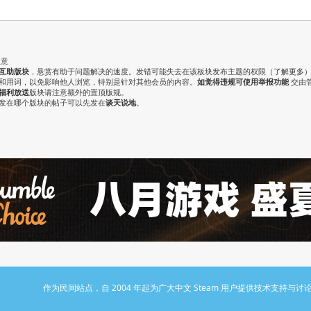
注意
互助版块
，悬赏有助于问题解决的速度。发错可能失去在该板块发布主题的权限（
了解更多
气和用词，以免影响他人浏览，特别是针对其他会员的内容。
如觉得违规可使用举报功能
交由
福利放送
版块请注意额外的置顶版规。
认发在哪个版块的帖子可以先发在
谈天说地
。
作为民间站点，自 2004 年起为广大中文 Steam 用户提供技术支持