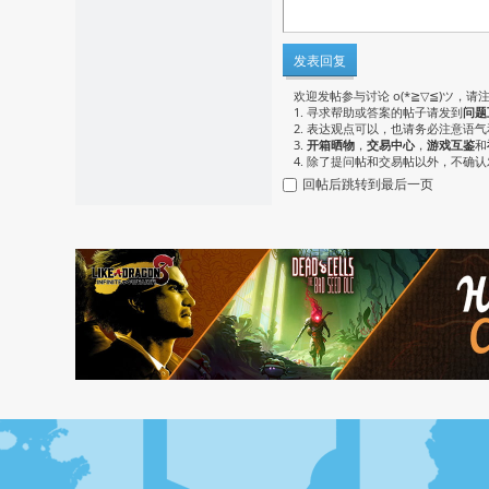
发表回复
欢迎发帖参与讨论 o(*≧▽≦)ツ，请
1. 寻求帮助或答案的帖子请发到
问题
2. 表达观点可以，也请务必注意语
3.
开箱晒物
，
交易中心
，
游戏互鉴
和
4. 除了提问帖和交易帖以外，不确
回帖后跳转到最后一页