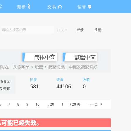
赠楼
交易
信誉
百度
登录
注册
回复
查看
收藏
版显示
581
44106
0
制链接
6
7
8
9
10
... 20
/ 20 页
下一页
闭，信息可能已经失效。