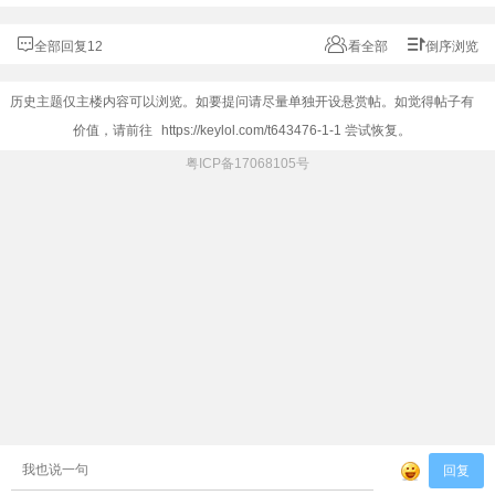
全部回复12
看全部
倒序浏览
历史主题仅主楼内容可以浏览。如要提问请尽量单独开设悬赏帖。如觉得帖子有
价值，请前往
https://keylol.com/t643476-1-1
尝试恢复。
粤ICP备17068105号