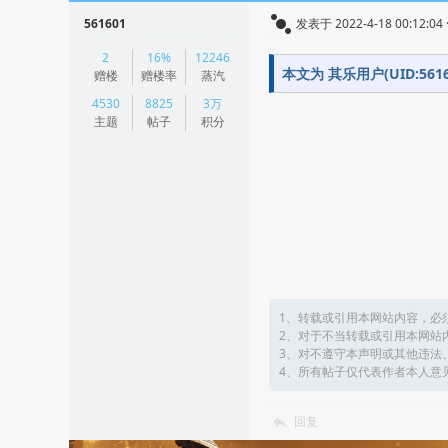
561601
发表于 2022-4-18 00:12:04
|
2
16%
12246
阅读模式
本文为 其乐用户(UID:5
赠楼
赠楼率
蒸汽
4530
8825
3万
主题
帖子
积分
1、转载或引用本网站内容，必
2、对于不当转载或引用本网站
3、对不遵守本声明或其他违法
4、所有帖子仅代表作者本人意
回复