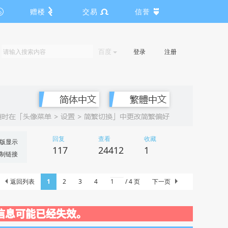
赠楼
交易
信誉
百度
登录
注册
回复
查看
收藏
版显示
117
24412
1
制链接
返回列表
1
2
3
4
/ 4 页
下一页
动关闭，信息可能已经失效。