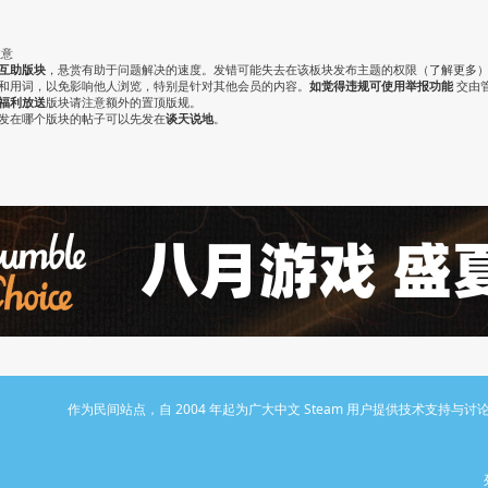
注意
互助版块
，悬赏有助于问题解决的速度。发错可能失去在该板块发布主题的权限（
了解更多
气和用词，以免影响他人浏览，特别是针对其他会员的内容。
如觉得违规可使用举报功能
交由
福利放送
版块请注意额外的置顶版规。
认发在哪个版块的帖子可以先发在
谈天说地
。
作为民间站点，自 2004 年起为广大中文 Steam 用户提供技术支持