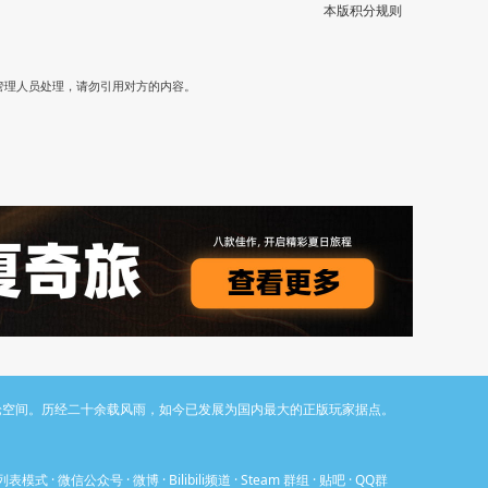
本版积分规则
）
管理人员处理，请勿引用对方的内容。
与讨论空间。历经二十余载风雨，如今已发展为国内最大的正版玩家据点。
列表模式
·
微信公众号
·
微博
·
Bilibili频道
·
Steam 群组
·
贴吧
·
QQ群