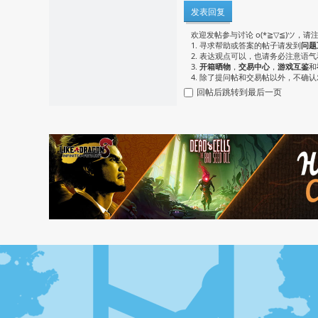
发表回复
欢迎发帖参与讨论 o(*≧▽≦)ツ，请
1. 寻求帮助或答案的帖子请发到
问题
2. 表达观点可以，也请务必注意语
3.
开箱晒物
，
交易中心
，
游戏互鉴
和
4. 除了提问帖和交易帖以外，不确
回帖后跳转到最后一页