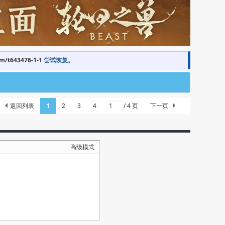
om/t643476-1-1
尝试恢复。
返回列表
1
2
3
4
/ 4 页
下一页
高级模式