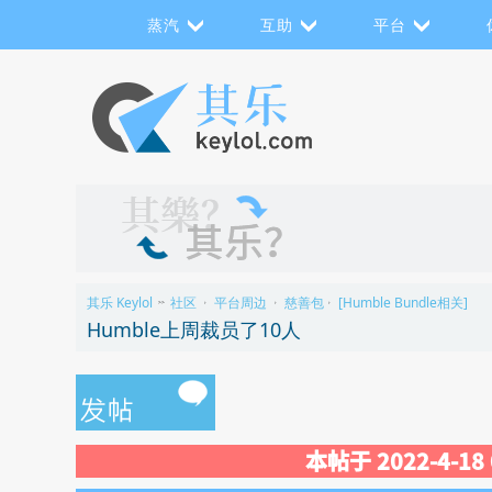
蒸汽
互助
平台
其乐 Keylol
社区
平台周边
慈善包
[Humble Bundle相关]
>>
›
›
›
Humble上周裁员了10人
本帖于 2022-4-1