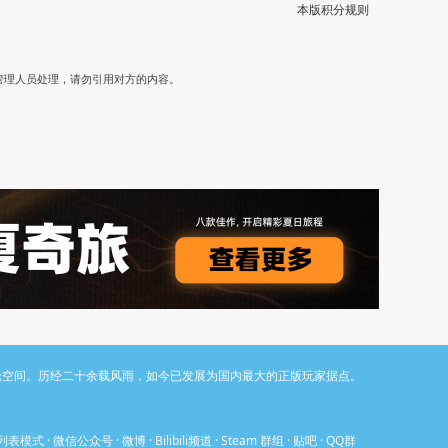
本版积分规则
）
管理人员处理，请勿引用对方的内容。
与讨论空间。历经二十余载风雨，如今已发展为国内最大的正版玩家据点。
列表模式
·
微信公众号
·
微博
·
Bilibili频道
·
Steam 群组
·
贴吧
·
QQ群