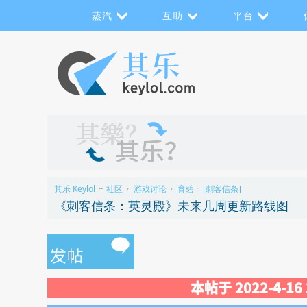
蒸汽
互助
平台
其乐 Keylol
社区
游戏讨论
育碧
[刺客信条]
>>
›
›
›
《刺客信条：英灵殿》未来几周更新路线图
本帖于 2022-4-1