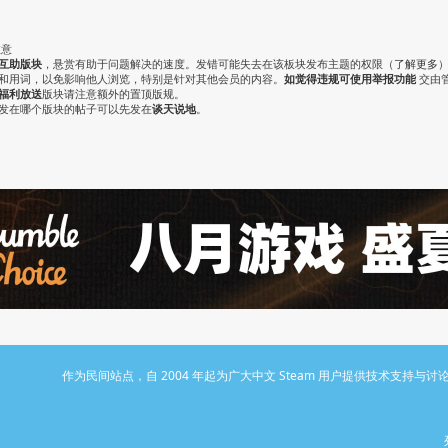
注意
互助版块
，悬赏有助于问题解决的速度。发错可能失去在该板块发布主题的权限（
了解更多
气和用词，以免影响他人浏览，特别是针对其他会员的内容。
如觉得违规可使用举报功能
交由
福利放送
版块请注意额外的置顶版规。
认发在哪个版块的帖子可以先发在
谈天说地
。
作为民间站点，自 2004 年起为广大中文 Steam 用户提供技术支持