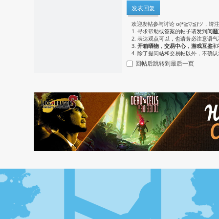
发表回复
欢迎发帖参与讨论 o(*≧▽≦)ツ，请
1. 寻求帮助或答案的帖子请发到
问题
2. 表达观点可以，也请务必注意语
3.
开箱晒物
，
交易中心
，
游戏互鉴
和
4. 除了提问帖和交易帖以外，不确
回帖后跳转到最后一页