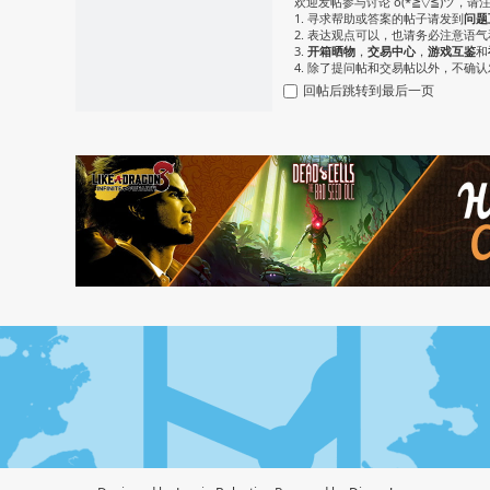
欢迎发帖参与讨论 o(*≧▽≦)ツ，请
1. 寻求帮助或答案的帖子请发到
问题
2. 表达观点可以，也请务必注意语
3.
开箱晒物
，
交易中心
，
游戏互鉴
和
4. 除了提问帖和交易帖以外，不确
回帖后跳转到最后一页