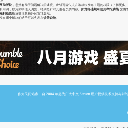
注意
互助版块
，悬赏有助于问题解决的速度。发错可能失去在该板块发布主题的权限（
了解更多
气和用词，以免影响他人浏览，特别是针对其他会员的内容。
如觉得违规可使用举报功能
交由
福利放送
版块请注意额外的置顶版规。
认发在哪个版块的帖子可以先发在
谈天说地
。
作为民间站点，自 2004 年起为广大中文 Steam 用户提供技术支持