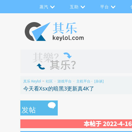
蒸汽
互助
平台
其乐 Keylol
社区
游戏平台
主机平台
[杂谈]
>>
›
›
›
今天看Xsx的暗黑3更新真4K了
本帖于 2022-4-