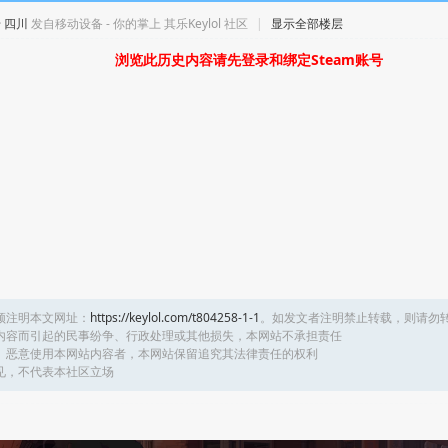
 · 四川
发自移动设备 - 你的掌上 其乐Keylol 社区
|
显示全部楼层
浏览此历史内容请先登录和绑定Steam账号
须注明本文网址：
https://keylol.com/t804258-1-1
。如发文者注明禁止转载，则请勿
内容而引起的民事纷争、行政处理或其他损失，本网站不承担责任
、恶意使用本网站内容者，本网站保留追究其法律责任的权利
见，不代表本社区立场