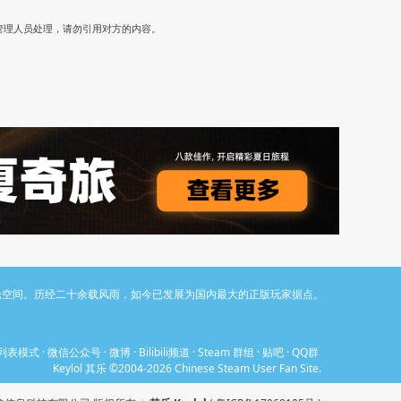
）
管理人员处理，请勿引用对方的内容。
与讨论空间。历经二十余载风雨，如今已发展为国内最大的正版玩家据点。
列表模式
·
微信公众号
·
微博
·
Bilibili频道
·
Steam 群组
·
贴吧
·
QQ群
Keylol 其乐 ©2004-2026 Chinese Steam User Fan Site.