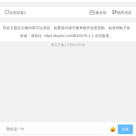
全部回复1
看全部
倒序浏览
历史主题仅主楼内容可以浏览。如要提问请尽量单独开设悬赏帖。如觉得帖子有
价值，请前往
https://keylol.com/t643476-1-1
尝试恢复。
粤ICP备17068105号