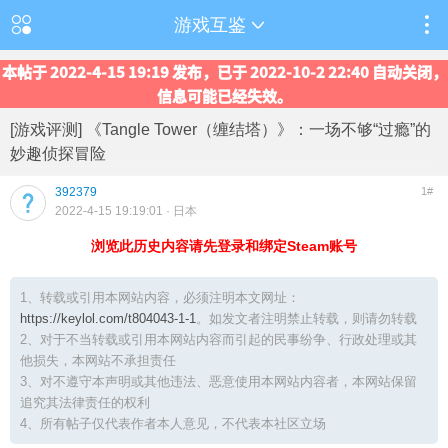
游戏互鉴
本帖于 2022-4-15 19:19 发布，已于 2022-10-2 22:40 自动关闭，
信息可能已经失效。
[游戏评测] 《Tangle Tower（缠结塔）》：一场不够“过瘾”的
妙趣侦探冒险
392379
1#
2022-4-15 19:19:01
· 日本
浏览此历史内容请先登录和绑定Steam账号
1、转载或引用本网站内容，必须注明本文网址：
https://keylol.com/t804043-1-1
。如发文者注明禁止转载，则请勿转载
2、对于不当转载或引用本网站内容而引起的民事纷争、行政处理或其
他损失，本网站不承担责任
3、对不遵守本声明或其他违法、恶意使用本网站内容者，本网站保留
追究其法律责任的权利
4、所有帖子仅代表作者本人意见，不代表本社区立场