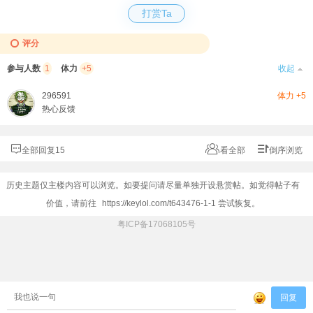
打赏Ta
评分
参与人数
1
体力
+5
收起
296591
体力 +5
热心反馈
全部回复15
看全部
倒序浏览
历史主题仅主楼内容可以浏览。如要提问请尽量单独开设悬赏帖。如觉得帖子有
价值，请前往
https://keylol.com/t643476-1-1
尝试恢复。
粤ICP备17068105号