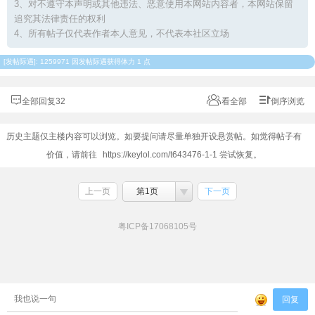
3、对不遵守本声明或其他违法、恶意使用本网站内容者，本网站保留
追究其法律责任的权利
4、所有帖子仅代表作者本人意见，不代表本社区立场
[
发帖际遇
]: 1259971 因发帖际遇获得体力 1 点
全部回复32
看全部
倒序浏览
历史主题仅主楼内容可以浏览。如要提问请尽量单独开设悬赏帖。如觉得帖子有
价值，请前往
https://keylol.com/t643476-1-1
尝试恢复。
上一页
第1页
下一页
粤ICP备17068105号