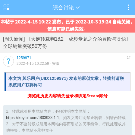
综合讨论
本帖于 2022-4-15 10:22 发布，已于 2022-10-3 19:24 自动关闭，
信息可能已经失效。
[周边新闻] 《大逆转裁判1&2：成步堂龙之介的冒险与觉悟》
全球销量突破50万份
1259971
1#
2022-4-15 10:22:59
· 安徽
本文为 其乐用户(UID:1259971) 发布的原创文章，转摘前请联
系该用户获得许可
浏览此历史内容请先登录和绑定Steam账号
1、转载或引用本网站内容，必须注明本文网址：
https://keylol.com/t803933-1-1
。如发文者注明禁止转载，则请勿转载
2、对于不当转载或引用本网站内容而引起的民事纷争、行政处理或其
他损失，本网站不承担责任