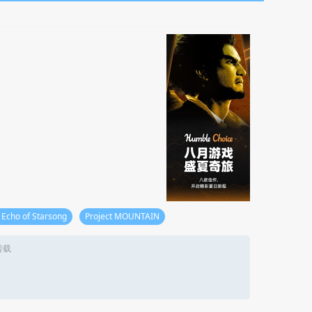
Echo of Starsong
Project MOUNTAIN
转载