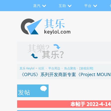
蒸汽
互助
平台
其乐 Keylol
社区
平台周边
热点聚焦
[游戏应用]
>>
›
›
›
《OPUS》系列开发商新专案《Project MOU
本帖于 2022-4-