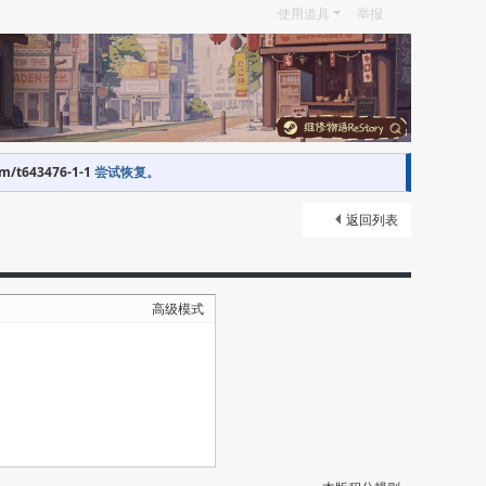
使用道具
举报
om/t643476-1-1
尝试恢复。
返回列表
高级模式