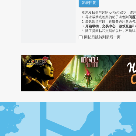
发表回复
欢迎发帖参与讨论 o(*≧▽≦)ツ，请
1. 寻求帮助或答案的帖子请发到
问题
2. 表达观点可以，也请务必注意语
3.
开箱晒物
，
交易中心
，
游戏互鉴
和
4. 除了提问帖和交易帖以外，不确
回帖后跳转到最后一页