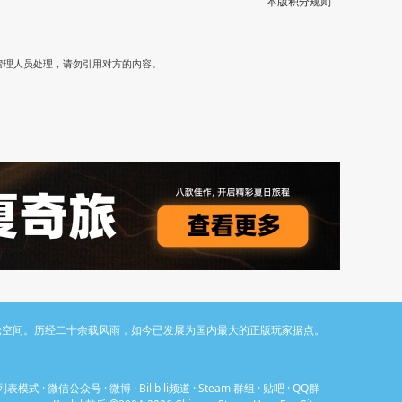
本版积分规则
）
管理人员处理，请勿引用对方的内容。
与讨论空间。历经二十余载风雨，如今已发展为国内最大的正版玩家据点。
列表模式
·
微信公众号
·
微博
·
Bilibili频道
·
Steam 群组
·
贴吧
·
QQ群