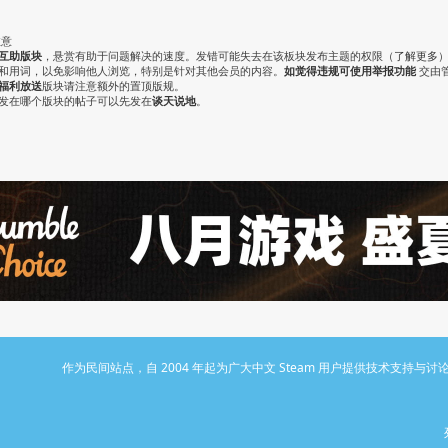
注意
互助版块
，悬赏有助于问题解决的速度。发错可能失去在该板块发布主题的权限（
了解更多
气和用词，以免影响他人浏览，特别是针对其他会员的内容。
如觉得违规可使用举报功能
交由
福利放送
版块请注意额外的置顶版规。
认发在哪个版块的帖子可以先发在
谈天说地
。
作为民间站点，自 2004 年起为广大中文 Steam 用户提供技术支持