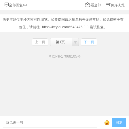
全部回复49
看全部
倒序浏览
历史主题仅主楼内容可以浏览。如要提问请尽量单独开设悬赏帖。如觉得帖子有
价值，请前往
https://keylol.com/t643476-1-1
尝试恢复。
上一页
第1页
下一页
粤ICP备17068105号