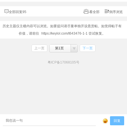
全部回复95
看全部
倒序浏览
历史主题仅主楼内容可以浏览。如要提问请尽量单独开设悬赏帖。如觉得帖子有
价值，请前往
https://keylol.com/t643476-1-1
尝试恢复。
上一页
第1页
下一页
粤ICP备17068105号