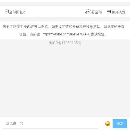
全部回复2
看全部
倒序浏览
历史主题仅主楼内容可以浏览。如要提问请尽量单独开设悬赏帖。如觉得帖子有
价值，请前往
https://keylol.com/t643476-1-1
尝试恢复。
粤ICP备17068105号