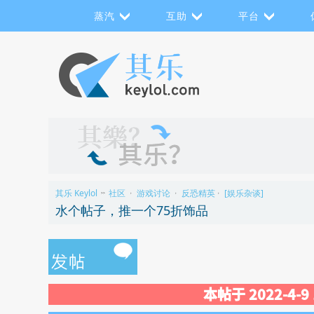
蒸汽
互助
平台
其乐 Keylol
社区
游戏讨论
反恐精英
[娱乐杂谈]
>>
›
›
›
水个帖子，推一个75折饰品
本帖于 2022-4-