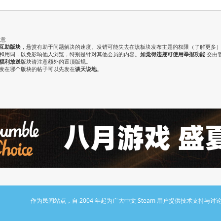
注意
互助版块
，悬赏有助于问题解决的速度。发错可能失去在该板块发布主题的权限（
了解更多
气和用词，以免影响他人浏览，特别是针对其他会员的内容。
如觉得违规可使用举报功能
交由
福利放送
版块请注意额外的置顶版规。
认发在哪个版块的帖子可以先发在
谈天说地
。
作为民间站点，自 2004 年起为广大中文 Steam 用户提供技术支持