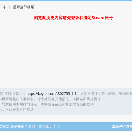
· 广东
|
显示全部楼层
浏览此历史内容请先登录和绑定Steam账号
须注明本文网址：
https://keylol.com/t802755-1-1
。如发文者注明禁止转载，则请勿
内容而引起的民事纷争、行政处理或其他损失，本网站不承担责任
、恶意使用本网站内容者，本网站保留追究其法律责任的权利
见，不代表本社区立场
钱开 CSGO 箱子开出了把刀，喜加体力 1 点
幸运榜 / 衰