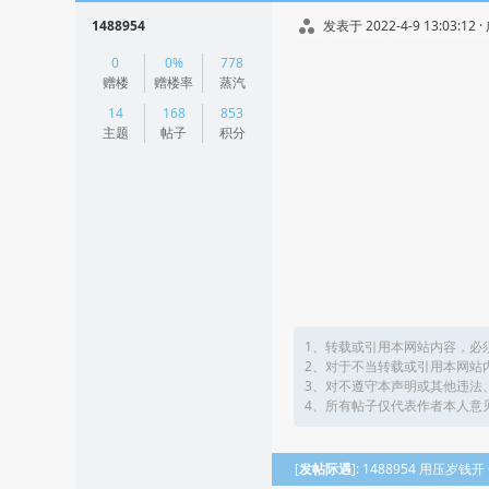
1488954
发表于 2022-4-9 13:03:12 
|
0
0%
778
阅读模式
赠楼
赠楼率
蒸汽
14
168
853
主题
帖子
积分
1、转载或引用本网站内容，必
2、对于不当转载或引用本网站
3、对不遵守本声明或其他违法
4、所有帖子仅代表作者本人意
[
发帖际遇
]: 1488954 用压岁