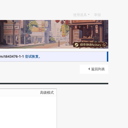
使用道具
举报
om/t643476-1-1
尝试恢复。
返回列表
高级模式