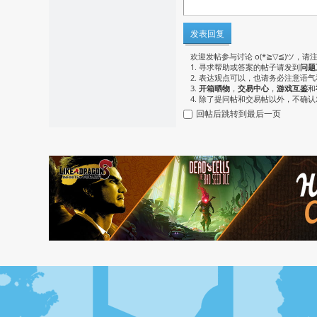
发表回复
欢迎发帖参与讨论 o(*≧▽≦)ツ，请
1. 寻求帮助或答案的帖子请发到
问题
2. 表达观点可以，也请务必注意语
3.
开箱晒物
，
交易中心
，
游戏互鉴
和
4. 除了提问帖和交易帖以外，不确
回帖后跳转到最后一页