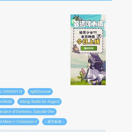
AL FANTASY IV
Split/Second
ockRods
Viking: Battle for Asgard
recipice of Darkness, Episode One
id Meier's Civilization V
↓-展开标签-↓