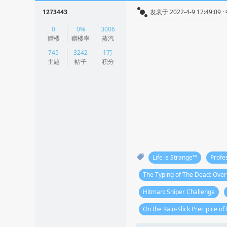
1273443
发表于 2022-4-9 12:49:09
|
0
0%
3006
阅读模式
赠楼
赠楼率
蒸汽
745
3242
1万
主题
帖子
积分
Life is Strange™
Profe
The Typing of The Dead: Overk
Hitman: Sniper Challenge
On the Rain-Slick Precipice o