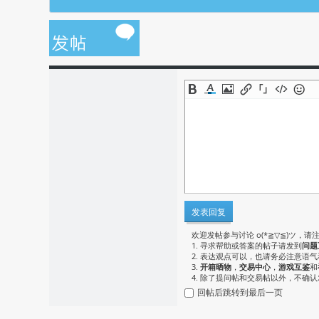
发表回复
欢迎发帖参与讨论 o(*≧▽≦)ツ，请
1. 寻求帮助或答案的帖子请发到
问题
2. 表达观点可以，也请务必注意语
3.
开箱晒物
，
交易中心
，
游戏互鉴
和
4. 除了提问帖和交易帖以外，不确
回帖后跳转到最后一页