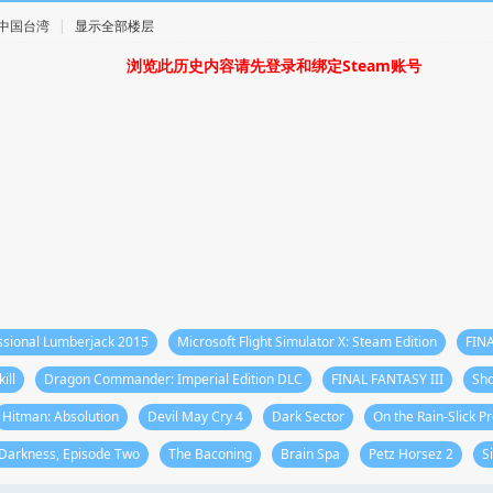
 · 中国台湾
|
显示全部楼层
浏览此历史内容请先登录和绑定Steam账号
ssional Lumberjack 2015
Microsoft Flight Simulator X: Steam Edition
FIN
ill
Dragon Commander: Imperial Edition DLC
FINAL FANTASY III
Sh
Hitman: Absolution
Devil May Cry 4
Dark Sector
On the Rain-Slick P
f Darkness, Episode Two
The Baconing
Brain Spa
Petz Horsez 2
S