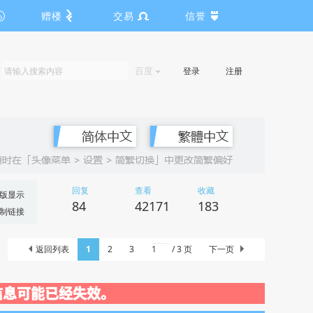
赠楼
交易
信誉
百度
登录
注册
回复
查看
收藏
版显示
84
42171
183
制链接
返回列表
1
2
3
/ 3 页
下一页
关闭，信息可能已经失效。