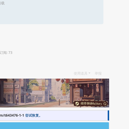
转载
 订阅: 73
使用道具
举报
om/t643476-1-1
尝试恢复。