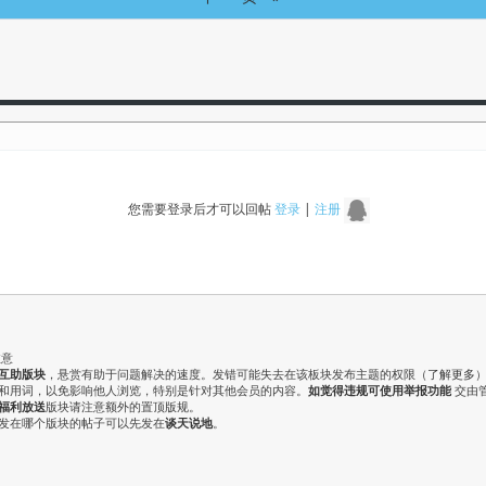
您需要登录后才可以回帖
登录
|
注册
注意
互助版块
，悬赏有助于问题解决的速度。发错可能失去在该板块发布主题的权限（
了解更多
气和用词，以免影响他人浏览，特别是针对其他会员的内容。
如觉得违规可使用举报功能
交由
福利放送
版块请注意额外的置顶版规。
认发在哪个版块的帖子可以先发在
谈天说地
。