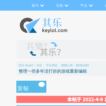
蒸汽
互助
平台
其乐 Keylol
社区
平台周边
购物心得
[精选合集]
>>
›
›
›
整理一些多年没打折的游戏重新编辑
本帖于 2022-4-