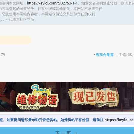
须注明本文网址：
https://keylol.com/t802753-1-1
。如发文者注明禁止转载，则请勿
内容而引起的民事纷争、行政处理或其他损失，本网站不承担责任
、恶意使用本网站内容者，本网站保留追究其法律责任的权利
见，不代表本社区立场
 79
·
游戏合集篇
|
主题: 68,
览。如要提问请尽量单独开设悬赏帖。如觉得帖子有价值，请前往
https://keylol.c
下一页 »