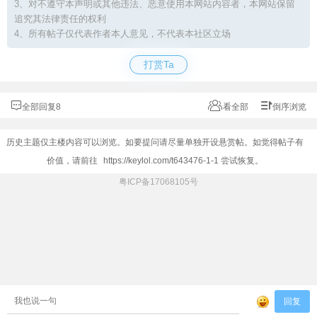
3、对不遵守本声明或其他违法、恶意使用本网站内容者，本网站保留
追究其法律责任的权利
4、所有帖子仅代表作者本人意见，不代表本社区立场
打赏Ta
全部回复8
看全部
倒序浏览
历史主题仅主楼内容可以浏览。如要提问请尽量单独开设悬赏帖。如觉得帖子有
价值，请前往
https://keylol.com/t643476-1-1
尝试恢复。
粤ICP备17068105号