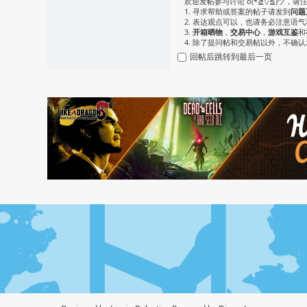
欢迎发帖参与讨论 o(*≧▽≦)ツ，请
1. 寻求帮助或答案的帖子请发到
问题
2. 表达观点可以，也请务必注意语
3.
开箱晒物
，
交易中心
，
游戏互鉴
和
4. 除了提问帖和交易帖以外，不确
回帖后跳转到最后一页