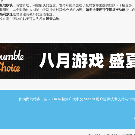
注意
互助版块
，悬赏有助于问题解决的速度。发错可能失去在该板块发布主题的权限（
了解更多
气和用词，以免影响他人浏览，特别是针对其他会员的内容。
如觉得违规可使用举报功能
交由
福利放送
版块请注意额外的置顶版规。
认发在哪个版块的帖子可以先发在
谈天说地
。
作为民间站点，自 2004 年起为广大中文 Steam 用户提供技术支持