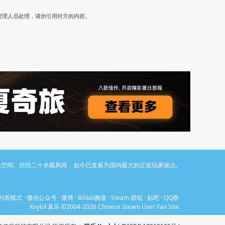
）
管理人员处理，请勿引用对方的内容。
与讨论空间。历经二十余载风雨，如今已发展为国内最大的正版玩家据点。
列表模式
·
微信公众号
·
微博
·
Bilibili频道
·
Steam 群组
·
贴吧
·
QQ群
Keylol 其乐 ©2004-2026 Chinese Steam User Fan Site.