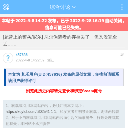
综合讨论
本帖于 2022-4-8 14:22 发布，已于 2022-9-28 16:19 自动关闭，
信息可能已经失效。
[龙背上的骑兵/尼尔] 尼尔伪装者的存档丢了，但又没完全
丢……
457636
1#
2022-4-8 14:22:59
· 浙江
本文为 其乐用户(UID:457636) 发布的原创文章，转摘前请联系
该用户获得许可
浏览此历史内容请先登录和绑定Steam账号
1、转载或引用本网站内容，必须注明本文网址：
https://keylol.com/t802541-1-1
。如发文者注明禁止转载，则请勿转载
2、对于不当转载或引用本网站内容而引起的民事纷争、行政处理或其
他损失，本网站不承担责任