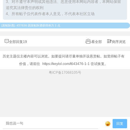
3、对不遵守本声明或其他违法、恶意使用本网站内容者，本网站保留
追究其法律责任的权利
4、所有帖子仅代表作者本人意见，不代表本社区立场
[
发帖际遇
]: 457636 因发帖际遇获得体力 1 点
全部回复19
看全部
倒序浏览
历史主题仅主楼内容可以浏览。如要提问请尽量单独开设悬赏帖。如觉得帖子有
价值，请前往
https://keylol.com/t643476-1-1
尝试恢复。
粤ICP备17068105号