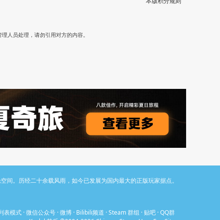
本版积分规则
）
管理人员处理，请勿引用对方的内容。
与讨论空间。历经二十余载风雨，如今已发展为国内最大的正版玩家据点。
列表模式
·
微信公众号
·
微博
·
Bilibili频道
·
Steam 群组
·
贴吧
·
QQ群