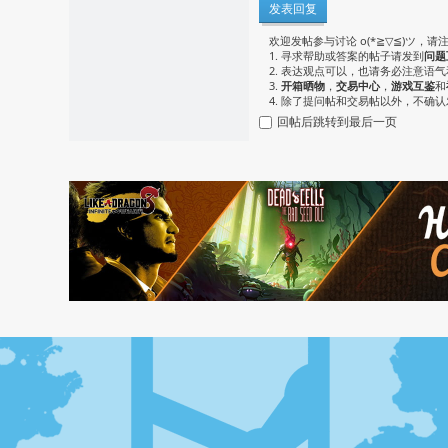
发表回复
欢迎发帖参与讨论 o(*≧▽≦)ツ，请
1. 寻求帮助或答案的帖子请发到
问题
2. 表达观点可以，也请务必注意语
3.
开箱晒物
，
交易中心
，
游戏互鉴
和
4. 除了提问帖和交易帖以外，不确
回帖后跳转到最后一页