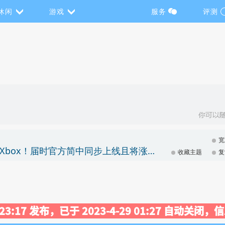
休闲
游戏
服务
评测
宽
《盗贼遗产2》2022年4月28日正式发售并登录Xbox！届时官方简中同步上线且将涨价
收藏主题
复
7 23:17 发布，已于 2023-4-29 01:27 自动