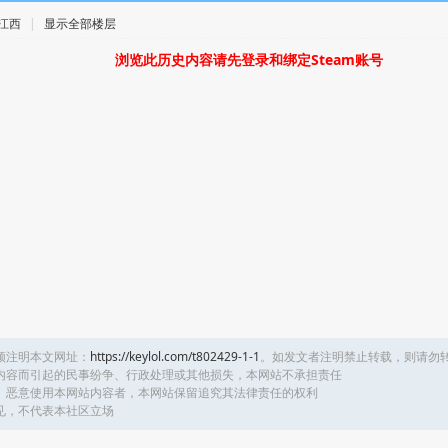
· 江西
|
显示全部楼层
浏览此历史内容请先登录和绑定Steam账号
须注明本文网址：
https://keylol.com/t802429-1-1
。如发文者注明禁止转载，则请勿
内容而引起的民事纷争、行政处理或其他损失，本网站不承担责任
、恶意使用本网站内容者，本网站保留追究其法律责任的权利
见，不代表本社区立场