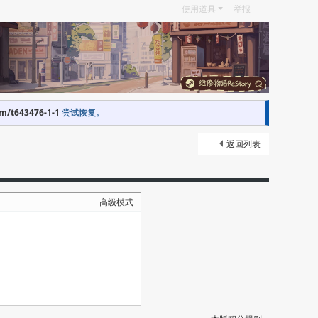
使用道具
举报
om/t643476-1-1
尝试恢复。
返回列表
高级模式