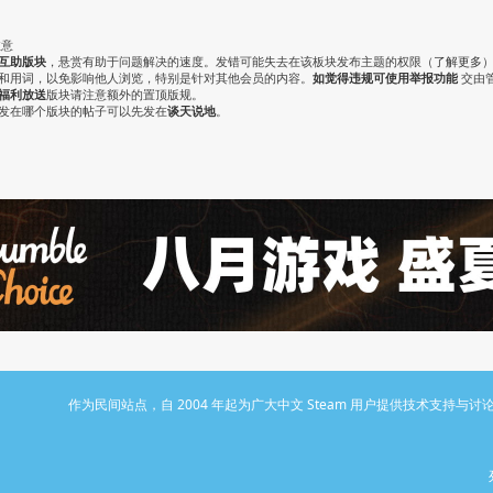
注意
互助版块
，悬赏有助于问题解决的速度。发错可能失去在该板块发布主题的权限（
了解更多
气和用词，以免影响他人浏览，特别是针对其他会员的内容。
如觉得违规可使用举报功能
交由
福利放送
版块请注意额外的置顶版规。
认发在哪个版块的帖子可以先发在
谈天说地
。
作为民间站点，自 2004 年起为广大中文 Steam 用户提供技术支持