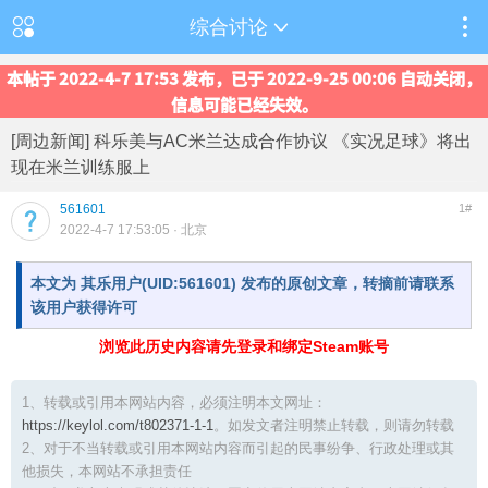
综合讨论
本帖于 2022-4-7 17:53 发布，已于 2022-9-25 00:06 自动关闭，
信息可能已经失效。
[周边新闻] 科乐美与AC米兰达成合作协议 《实况足球》将出
现在米兰训练服上
561601
1#
2022-4-7 17:53:05
· 北京
本文为 其乐用户(UID:561601) 发布的原创文章，转摘前请联系
该用户获得许可
浏览此历史内容请先登录和绑定Steam账号
1、转载或引用本网站内容，必须注明本文网址：
https://keylol.com/t802371-1-1
。如发文者注明禁止转载，则请勿转载
2、对于不当转载或引用本网站内容而引起的民事纷争、行政处理或其
他损失，本网站不承担责任