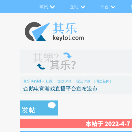
蒸汽
互助
平台
其乐 Keylol
社区
游戏讨论
综合讨论
[周边新闻]
>>
›
›
›
企鹅电竞游戏直播平台宣布退市
本帖于 2022-4-