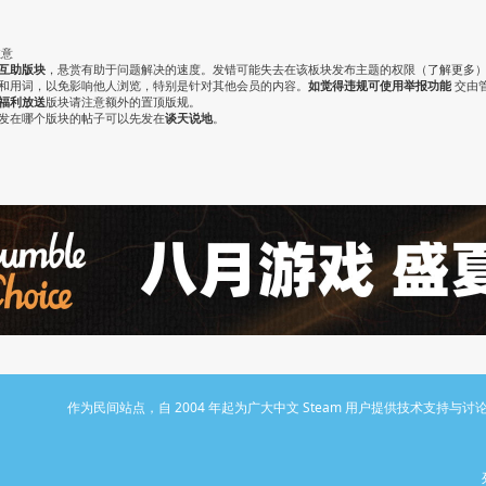
注意
互助版块
，悬赏有助于问题解决的速度。发错可能失去在该板块发布主题的权限（
了解更多
气和用词，以免影响他人浏览，特别是针对其他会员的内容。
如觉得违规可使用举报功能
交由
福利放送
版块请注意额外的置顶版规。
认发在哪个版块的帖子可以先发在
谈天说地
。
作为民间站点，自 2004 年起为广大中文 Steam 用户提供技术支持