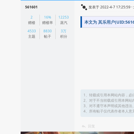
561601
发表于 2022-4-7 17:25:59 
|
2
16%
12253
阅读模式
本文为 其乐用户(UID:5
赠楼
赠楼率
蒸汽
4533
8830
3万
主题
帖子
积分
1、转载或引用本网站内容，必
2、对于不当转载或引用本网站
3、对不遵守本声明或其他违法
4、所有帖子仅代表作者本人意
回复