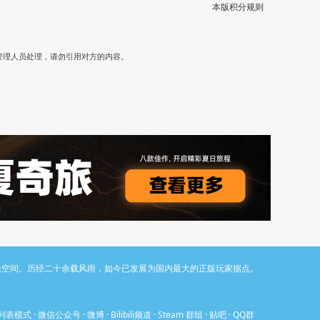
本版积分规则
）
管理人员处理，请勿引用对方的内容。
与讨论空间。历经二十余载风雨，如今已发展为国内最大的正版玩家据点。
列表模式
·
微信公众号
·
微博
·
Bilibili频道
·
Steam 群组
·
贴吧
·
QQ群