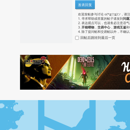
发表回复
欢迎发帖参与讨论 o(*≧▽≦)ツ，请
1. 寻求帮助或答案的帖子请发到
问题
2. 表达观点可以，也请务必注意语
3.
开箱晒物
，
交易中心
，
游戏互鉴
和
4. 除了提问帖和交易帖以外，不确
回帖后跳转到最后一页