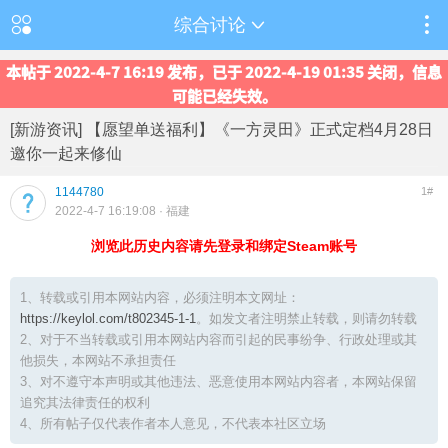
综合讨论
本帖于 2022-4-7 16:19 发布，已于 2022-4-19 01:35 关闭，信息
可能已经失效。
[新游资讯] 【愿望单送福利】《一方灵田》正式定档4月28日
邀你一起来修仙
1144780
1#
2022-4-7 16:19:08
· 福建
浏览此历史内容请先登录和绑定Steam账号
1、转载或引用本网站内容，必须注明本文网址：
https://keylol.com/t802345-1-1
。如发文者注明禁止转载，则请勿转载
2、对于不当转载或引用本网站内容而引起的民事纷争、行政处理或其
他损失，本网站不承担责任
3、对不遵守本声明或其他违法、恶意使用本网站内容者，本网站保留
追究其法律责任的权利
4、所有帖子仅代表作者本人意见，不代表本社区立场