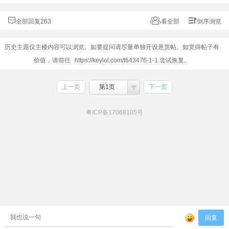
全部回复263
看全部
倒序浏览
历史主题仅主楼内容可以浏览。如要提问请尽量单独开设悬赏帖。如觉得帖子有
价值，请前往
https://keylol.com/t643476-1-1
尝试恢复。
上一页
第1页
下一页
粤ICP备17068105号