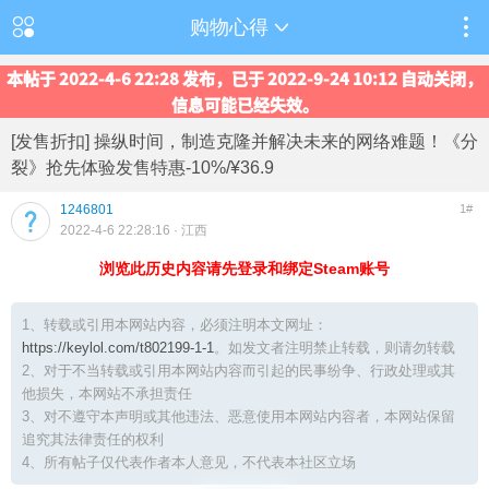
购物心得
本帖于 2022-4-6 22:28 发布，已于 2022-9-24 10:12 自动关闭，
信息可能已经失效。
[发售折扣] 操纵时间，制造克隆并解决未来的网络难题！《分
裂》抢先体验发售特惠-10%/¥36.9
1246801
1#
2022-4-6 22:28:16
· 江西
浏览此历史内容请先登录和绑定Steam账号
1、转载或引用本网站内容，必须注明本文网址：
https://keylol.com/t802199-1-1
。如发文者注明禁止转载，则请勿转载
2、对于不当转载或引用本网站内容而引起的民事纷争、行政处理或其
他损失，本网站不承担责任
3、对不遵守本声明或其他违法、恶意使用本网站内容者，本网站保留
追究其法律责任的权利
4、所有帖子仅代表作者本人意见，不代表本社区立场