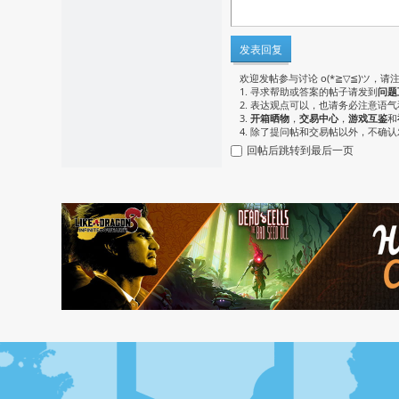
发表回复
欢迎发帖参与讨论 o(*≧▽≦)ツ，请
1. 寻求帮助或答案的帖子请发到
问题
2. 表达观点可以，也请务必注意语
3.
开箱晒物
，
交易中心
，
游戏互鉴
和
4. 除了提问帖和交易帖以外，不确
回帖后跳转到最后一页