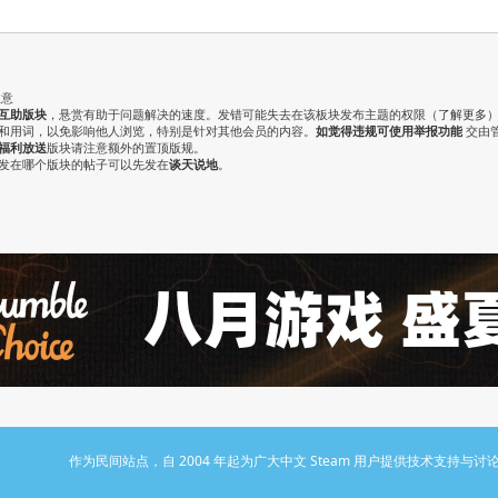
注意
互助版块
，悬赏有助于问题解决的速度。发错可能失去在该板块发布主题的权限（
了解更多
气和用词，以免影响他人浏览，特别是针对其他会员的内容。
如觉得违规可使用举报功能
交由
福利放送
版块请注意额外的置顶版规。
认发在哪个版块的帖子可以先发在
谈天说地
。
作为民间站点，自 2004 年起为广大中文 Steam 用户提供技术支持