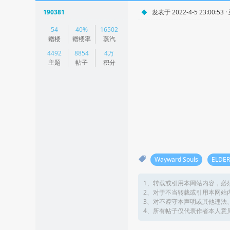
190381
发表于 2022-4-5 23:00:53
|
54
40%
16502
阅读模式
赠楼
赠楼率
蒸汽
4492
8854
4万
主题
帖子
积分
Wayward Souls
ELDE
1、转载或引用本网站内容，必
2、对于不当转载或引用本网站
3、对不遵守本声明或其他违法
4、所有帖子仅代表作者本人意