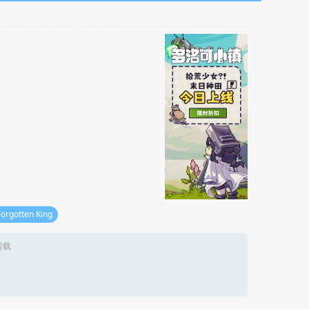
Forgotten King
转载