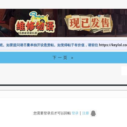
览。如要提问请尽量单独开设悬赏帖。如觉得帖子有价值，请前往
https://keylol.c
下一页 »
您需要登录后才可以回帖
登录
|
注册