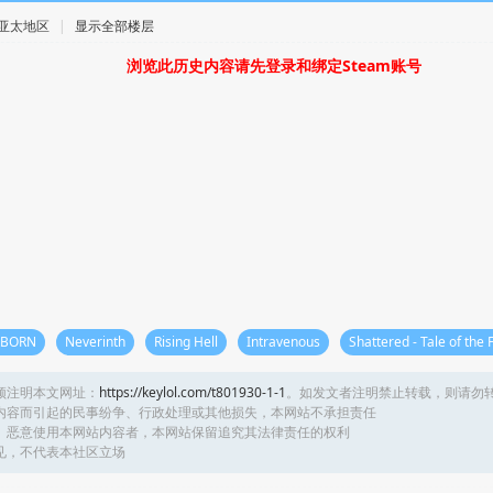
 · 亚太地区
|
显示全部楼层
浏览此历史内容请先登录和绑定Steam账号
RBORN
Neverinth
Rising Hell
Intravenous
Shattered - Tale of the 
须注明本文网址：
https://keylol.com/t801930-1-1
。如发文者注明禁止转载，则请勿
内容而引起的民事纷争、行政处理或其他损失，本网站不承担责任
、恶意使用本网站内容者，本网站保留追究其法律责任的权利
见，不代表本社区立场