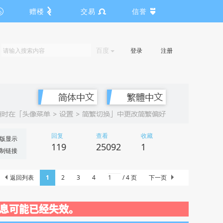
赠楼
交易
信誉
百度
登录
注册
回复
查看
收藏
版显示
119
25092
1
制链接
返回列表
1
2
3
4
/ 4 页
下一页
关闭，信息可能已经失效。