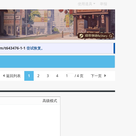
使用道具
举报
om/t643476-1-1
尝试恢复。
返回列表
1
2
3
4
/ 4 页
下一页
高级模式