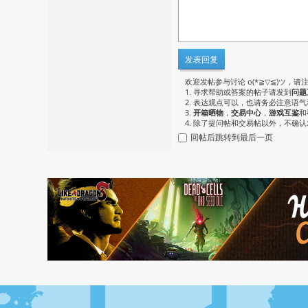
发表回复
欢迎发帖参与讨论 o(*≧▽≦)ツ，请
1. 寻求帮助或答案的帖子请发到
问题
2. 表达观点可以，也请务必注意语
3.
开箱晒物
，
交易中心
，
游戏互鉴
和
4. 除了提问帖和交易帖以外，不确
回帖后跳转到最后一页