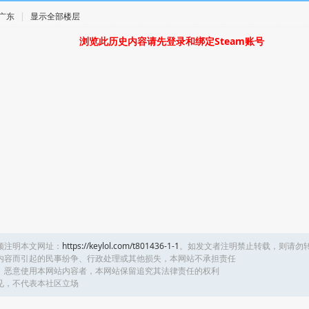
· 广东
|
显示全部楼层
浏览此历史内容请先登录和绑定Steam账号
须注明本文网址：
https://keylol.com/t801436-1-1
。如发文者注明禁止转载，则请勿
内容而引起的民事纷争、行政处理或其他损失，本网站不承担责任
、恶意使用本网站内容者，本网站保留追究其法律责任的权利
见，不代表本社区立场