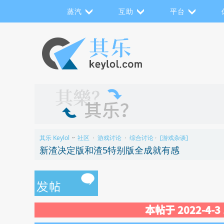
蒸汽
互助
平台
其乐 Keylol
社区
游戏讨论
综合讨论
[游戏杂谈]
>>
›
›
›
新渣决定版和渣5特别版全成就有感
本帖于 2022-4-