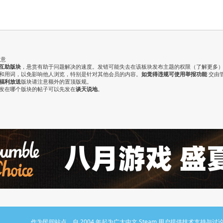
注意
互助版块
，悬赏有助于问题解决的速度。发错可能失去在该板块发布主题的权限（
了解更多
气和用词，以免影响他人浏览，特别是针对其他会员的内容。
如觉得违规可使用举报功能
交由
福利放送
版块请注意额外的置顶版规。
认发在哪个版块的帖子可以先发在
谈天说地
。
作为民间站点，自 2004 年起为广大中文 Steam 用户提供技术支持