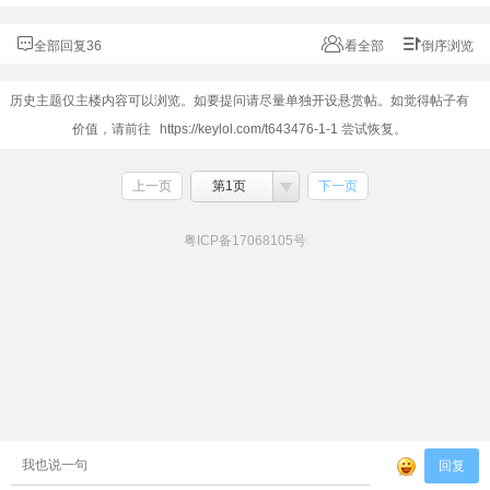
全部回复36
看全部
倒序浏览
历史主题仅主楼内容可以浏览。如要提问请尽量单独开设悬赏帖。如觉得帖子有
价值，请前往
https://keylol.com/t643476-1-1
尝试恢复。
上一页
第1页
下一页
粤ICP备17068105号