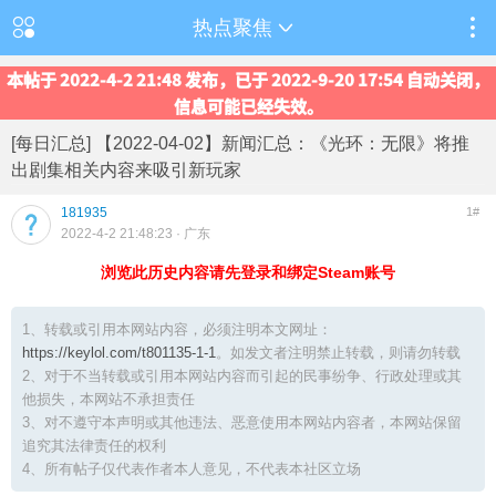
热点聚焦
本帖于 2022-4-2 21:48 发布，已于 2022-9-20 17:54 自动关闭，
信息可能已经失效。
[每日汇总] 【2022-04-02】新闻汇总：《光环：无限》将推
出剧集相关内容来吸引新玩家
181935
1#
2022-4-2 21:48:23
· 广东
浏览此历史内容请先登录和绑定Steam账号
1、转载或引用本网站内容，必须注明本文网址：
https://keylol.com/t801135-1-1
。如发文者注明禁止转载，则请勿转载
2、对于不当转载或引用本网站内容而引起的民事纷争、行政处理或其
他损失，本网站不承担责任
3、对不遵守本声明或其他违法、恶意使用本网站内容者，本网站保留
追究其法律责任的权利
4、所有帖子仅代表作者本人意见，不代表本社区立场