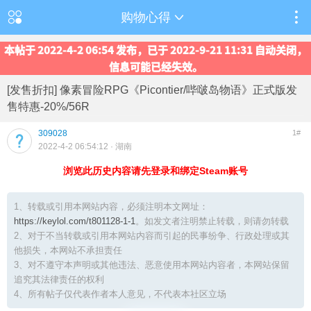
购物心得
本帖于 2022-4-2 06:54 发布，已于 2022-9-21 11:31 自动关闭，
信息可能已经失效。
[发售折扣] 像素冒险RPG《Picontier/哔啵岛物语》正式版发
售特惠-20%/56R
309028
1#
2022-4-2 06:54:12
· 湖南
浏览此历史内容请先登录和绑定Steam账号
1、转载或引用本网站内容，必须注明本文网址：
https://keylol.com/t801128-1-1
。如发文者注明禁止转载，则请勿转载
2、对于不当转载或引用本网站内容而引起的民事纷争、行政处理或其
他损失，本网站不承担责任
3、对不遵守本声明或其他违法、恶意使用本网站内容者，本网站保留
追究其法律责任的权利
4、所有帖子仅代表作者本人意见，不代表本社区立场