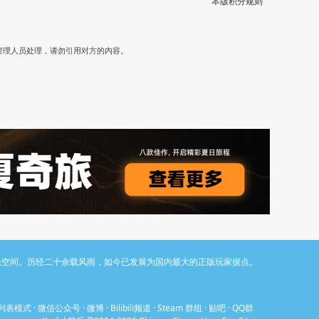
本版积分规则
）
管理人员处理，请勿引用对方的内容。
与讨论空间。历经二十余载风雨，如今已发展为国内最大的正版玩家据点。
列表模式
·
微信公众号
·
微博
·
Bilibili频道
·
Steam 群组
·
贴吧
·
QQ群