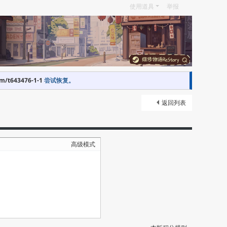
使用道具
举报
om/t643476-1-1
尝试恢复。
返回列表
高级模式