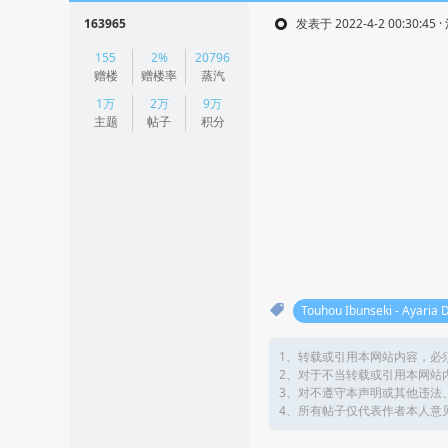
163965
发表于 2022-4-2 00:30:45 
|
155
2%
20796
阅读模式
赠楼
赠楼率
蒸汽
1万
2万
9万
主题
帖子
积分
Touhou Ibunseki - Ayaria 
1、转载或引用本网站内容，必
2、对于不当转载或引用本网站
3、对不遵守本声明或其他违法
4、所有帖子仅代表作者本人意