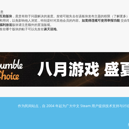
注意
互助版块
，悬赏有助于问题解决的速度。发错可能失去在该板块发布主题的权限（
了解更多
气和用词，以免影响他人浏览，特别是针对其他会员的内容。
如觉得违规可使用举报功能
交由
福利放送
版块请注意额外的置顶版规。
认发在哪个版块的帖子可以先发在
谈天说地
。
作为民间站点，自 2004 年起为广大中文 Steam 用户提供技术支持