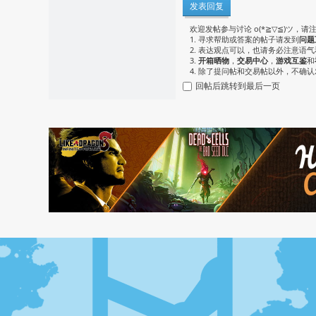
发表回复
欢迎发帖参与讨论 o(*≧▽≦)ツ，请
1. 寻求帮助或答案的帖子请发到
问题
2. 表达观点可以，也请务必注意语
3.
开箱晒物
，
交易中心
，
游戏互鉴
和
4. 除了提问帖和交易帖以外，不确
回帖后跳转到最后一页