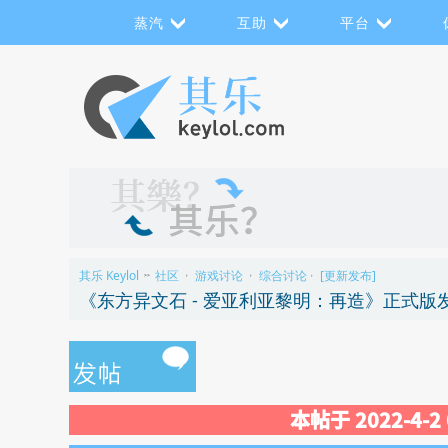
蒸汽
互助
平台
其乐 Keylol
社区
游戏讨论
综合讨论
[更新发布]
>>
›
›
›
《东方异文石 - 爱亚利亚黎明：再造》正式版
本帖于 2022-4-