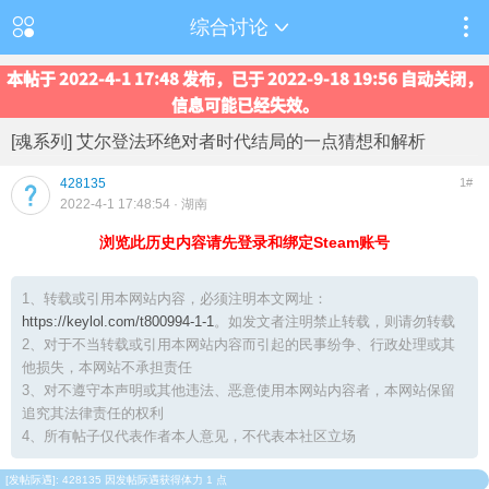
综合讨论
本帖于 2022-4-1 17:48 发布，已于 2022-9-18 19:56 自动关闭，
信息可能已经失效。
[魂系列] 艾尔登法环绝对者时代结局的一点猜想和解析
428135
1#
2022-4-1 17:48:54
· 湖南
浏览此历史内容请先登录和绑定Steam账号
1、转载或引用本网站内容，必须注明本文网址：
https://keylol.com/t800994-1-1
。如发文者注明禁止转载，则请勿转载
2、对于不当转载或引用本网站内容而引起的民事纷争、行政处理或其
他损失，本网站不承担责任
3、对不遵守本声明或其他违法、恶意使用本网站内容者，本网站保留
追究其法律责任的权利
4、所有帖子仅代表作者本人意见，不代表本社区立场
[
发帖际遇
]: 428135 因发帖际遇获得体力 1 点