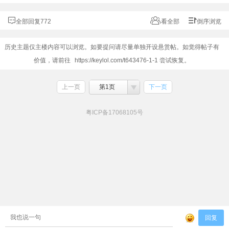
全部回复772
看全部
倒序浏览
历史主题仅主楼内容可以浏览。如要提问请尽量单独开设悬赏帖。如觉得帖子有
价值，请前往
https://keylol.com/t643476-1-1
尝试恢复。
上一页
第1页
下一页
粤ICP备17068105号