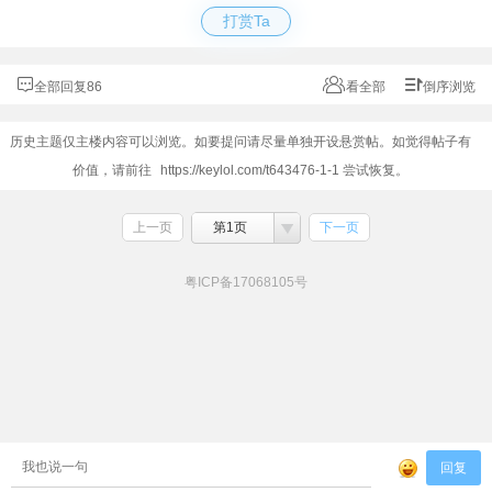
打赏Ta
全部回复86
看全部
倒序浏览
历史主题仅主楼内容可以浏览。如要提问请尽量单独开设悬赏帖。如觉得帖子有
价值，请前往
https://keylol.com/t643476-1-1
尝试恢复。
上一页
第1页
下一页
粤ICP备17068105号