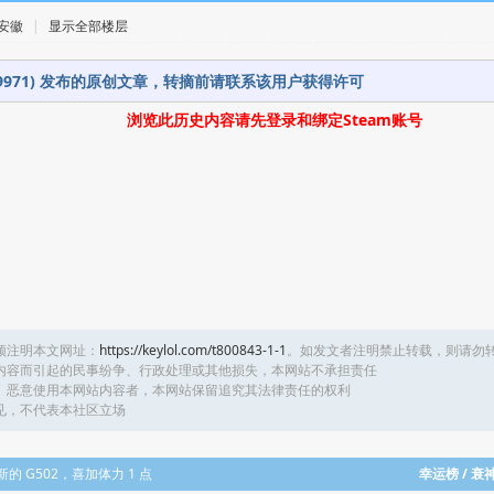
· 安徽
|
显示全部楼层
259971) 发布的原创文章，转摘前请联系该用户获得许可
浏览此历史内容请先登录和绑定Steam账号
须注明本文网址：
https://keylol.com/t800843-1-1
。如发文者注明禁止转载，则请勿
内容而引起的民事纷争、行政处理或其他损失，本网站不承担责任
、恶意使用本网站内容者，本网站保留追究其法律责任的权利
见，不代表本社区立场
成新的 G502，喜加体力 1 点
幸运榜 / 衰