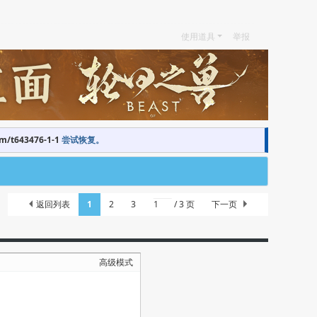
使用道具
举报
om/t643476-1-1
尝试恢复。
返回列表
1
2
3
/ 3 页
下一页
高级模式