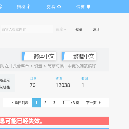
赠楼
交易
信誉
百度
登录
注册
回复
查看
收藏
版显示
76
12038
1
制链接
返回列表
1
2
3
/ 3 页
下一页
关闭，信息可能已经失效。