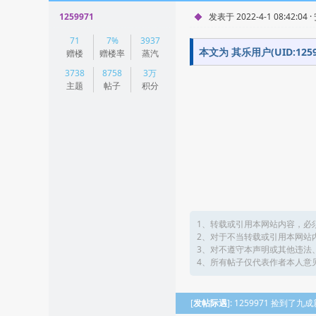
1259971
发表于 2022-4-1 08:42:04 
|
71
7%
3937
阅读模式
本文为 其乐用户(UID:1
赠楼
赠楼率
蒸汽
3738
8758
3万
主题
帖子
积分
1、转载或引用本网站内容，必
2、对于不当转载或引用本网站
3、对不遵守本声明或其他违法
4、所有帖子仅代表作者本人意
[
发帖际遇
]: 1259971 捡到了九