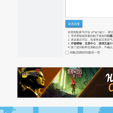
发表回复
欢迎发帖参与讨论 o(*≧▽≦)ツ，请
1. 寻求帮助或答案的帖子请发到
问题
2. 表达观点可以，也请务必注意语
3.
开箱晒物
，
交易中心
，
游戏互鉴
和
4. 除了提问帖和交易帖以外，不确
回帖后跳转到最后一页