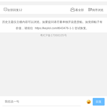
全部回复12
看全部
倒序浏览
历史主题仅主楼内容可以浏览。如要提问请尽量单独开设悬赏帖。如觉得帖子有
价值，请前往
https://keylol.com/t643476-1-1
尝试恢复。
粤ICP备17068105号