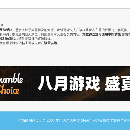
注意
互助版块
，悬赏有助于问题解决的速度。发错可能失去在该板块发布主题的权限（
了解更多
气和用词，以免影响他人浏览，特别是针对其他会员的内容。
如觉得违规可使用举报功能
交由
福利放送
版块请注意额外的置顶版规。
认发在哪个版块的帖子可以先发在
谈天说地
。
作为民间站点，自 2004 年起为广大中文 Steam 用户提供技术支持