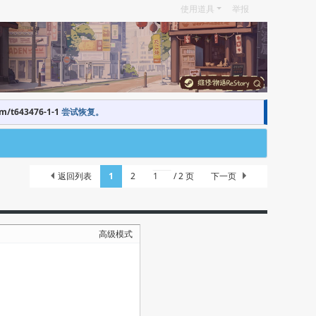
使用道具
举报
om/t643476-1-1
尝试恢复。
返回列表
1
2
/ 2 页
下一页
高级模式