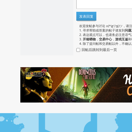
发表回复
欢迎发帖参与讨论 o(*≧▽≦)ツ，请
1. 寻求帮助或答案的帖子请发到
问题
2. 表达观点可以，也请务必注意语
3.
开箱晒物
，
交易中心
，
游戏互鉴
和
4. 除了提问帖和交易帖以外，不确
回帖后跳转到最后一页