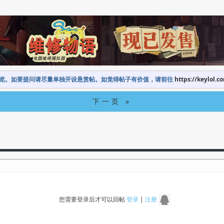
览。如要提问请尽量单独开设悬赏帖。如觉得帖子有价值，请前往
https://keylol.c
下一页 »
您需要登录后才可以回帖
登录
|
注册