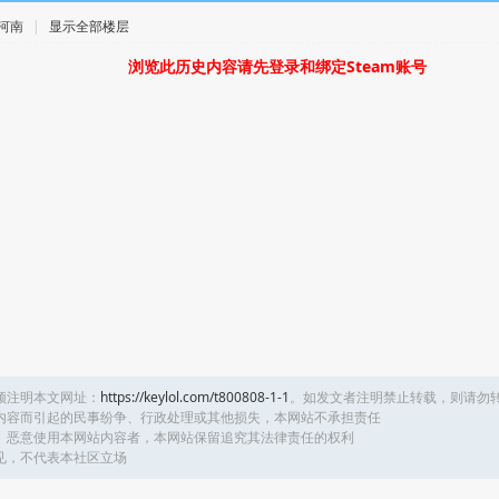
· 河南
|
显示全部楼层
浏览此历史内容请先登录和绑定Steam账号
须注明本文网址：
https://keylol.com/t800808-1-1
。如发文者注明禁止转载，则请勿
内容而引起的民事纷争、行政处理或其他损失，本网站不承担责任
、恶意使用本网站内容者，本网站保留追究其法律责任的权利
见，不代表本社区立场