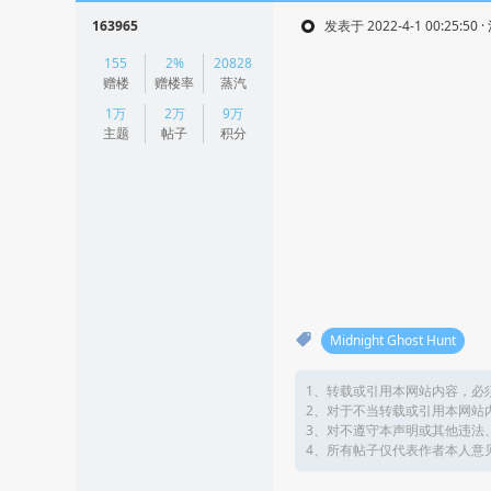
163965
发表于 2022-4-1 00:25:50 
|
155
2%
20828
阅读模式
赠楼
赠楼率
蒸汽
1万
2万
9万
主题
帖子
积分
Midnight Ghost Hunt
1、转载或引用本网站内容，必
2、对于不当转载或引用本网站
3、对不遵守本声明或其他违法
4、所有帖子仅代表作者本人意