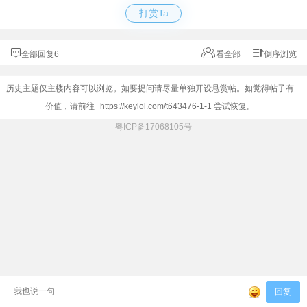
打赏Ta
全部回复6
看全部
倒序浏览
历史主题仅主楼内容可以浏览。如要提问请尽量单独开设悬赏帖。如觉得帖子有
价值，请前往
https://keylol.com/t643476-1-1
尝试恢复。
粤ICP备17068105号