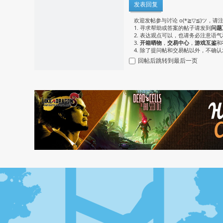
发表回复
欢迎发帖参与讨论 o(*≧▽≦)ツ，请
1. 寻求帮助或答案的帖子请发到
问题
2. 表达观点可以，也请务必注意语
3.
开箱晒物
，
交易中心
，
游戏互鉴
和
4. 除了提问帖和交易帖以外，不确
回帖后跳转到最后一页