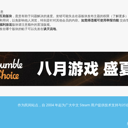
注意
互助版块
，悬赏有助于问题解决的速度。发错可能失去在该板块发布主题的权限（
了解更多
气和用词，以免影响他人浏览，特别是针对其他会员的内容。
如觉得违规可使用举报功能
交由
福利放送
版块请注意额外的置顶版规。
认发在哪个版块的帖子可以先发在
谈天说地
。
作为民间站点，自 2004 年起为广大中文 Steam 用户提供技术支持