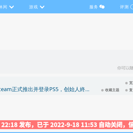
休闲
游戏
服务
评测
宽
《吸血鬼：避世 - 血猎》2022年4月27日将在steam正式推出并登录PS5，创始人終極版已开启预购
收藏主题
复
31 22:18 发布，已于 2022-9-18 11:53 自动