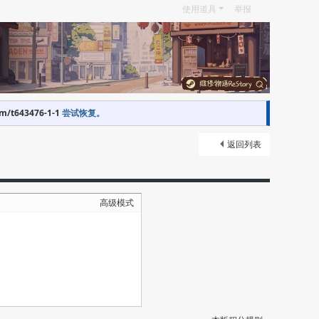
使用道具
举报
om/t643476-1-1
尝试恢复。
返回列表
高级模式