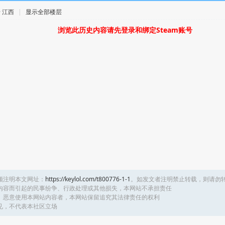
 · 江西
|
显示全部楼层
浏览此历史内容请先登录和绑定Steam账号
须注明本文网址：
https://keylol.com/t800776-1-1
。如发文者注明禁止转载，则请勿
内容而引起的民事纷争、行政处理或其他损失，本网站不承担责任
、恶意使用本网站内容者，本网站保留追究其法律责任的权利
见，不代表本社区立场