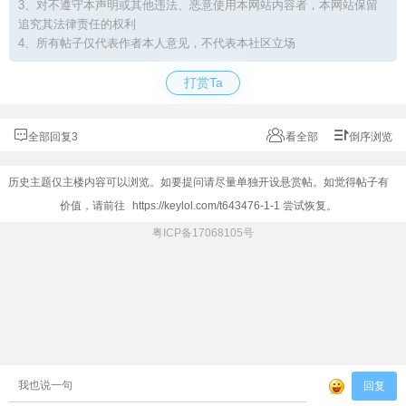
3、对不遵守本声明或其他违法、恶意使用本网站内容者，本网站保留
追究其法律责任的权利
4、所有帖子仅代表作者本人意见，不代表本社区立场
打赏Ta
全部回复3
看全部
倒序浏览
历史主题仅主楼内容可以浏览。如要提问请尽量单独开设悬赏帖。如觉得帖子有
价值，请前往
https://keylol.com/t643476-1-1
尝试恢复。
粤ICP备17068105号