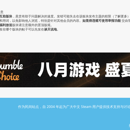
注意
互助版块
，悬赏有助于问题解决的速度。发错可能失去在该板块发布主题的权限（
了解更多
气和用词，以免影响他人浏览，特别是针对其他会员的内容。
如觉得违规可使用举报功能
交由
福利放送
版块请注意额外的置顶版规。
认发在哪个版块的帖子可以先发在
谈天说地
。
作为民间站点，自 2004 年起为广大中文 Steam 用户提供技术支持