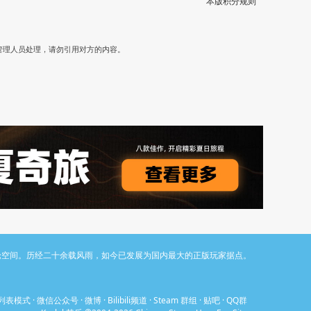
本版积分规则
）
管理人员处理，请勿引用对方的内容。
与讨论空间。历经二十余载风雨，如今已发展为国内最大的正版玩家据点。
列表模式
·
微信公众号
·
微博
·
Bilibili频道
·
Steam 群组
·
贴吧
·
QQ群