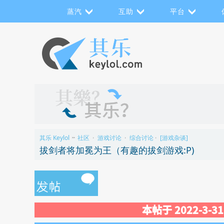
蒸汽
互助
平台
其乐 Keylol
社区
游戏讨论
综合讨论
[游戏杂谈]
>>
›
›
›
拔剑者将加冕为王（有趣的拔剑游戏:P)
本帖于 2022-3-