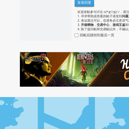
发表回复
欢迎发帖参与讨论 o(*≧▽≦)ツ，请
1. 寻求帮助或答案的帖子请发到
问题
2. 表达观点可以，也请务必注意语
3.
开箱晒物
，
交易中心
，
游戏互鉴
和
4. 除了提问帖和交易帖以外，不确
回帖后跳转到最后一页