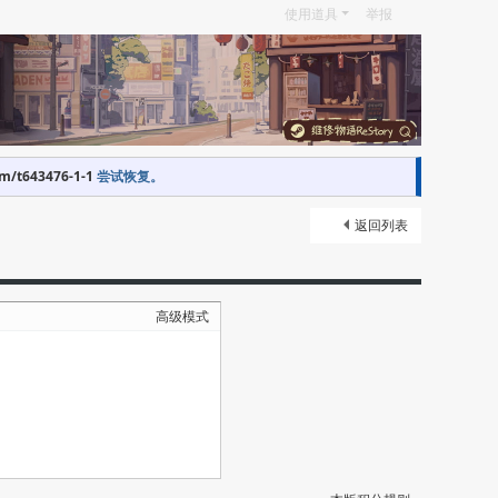
使用道具
举报
om/t643476-1-1
尝试恢复。
返回列表
高级模式