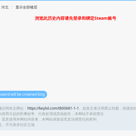
 · 河北
|
显示全部楼层
浏览此历史内容请先登录和绑定Steam账号
sword will be crowned king
须注明本文网址：
https://keylol.com/t800681-1-1
。如发文者注明禁止转载，则请勿
内容而引起的民事纷争、行政处理或其他损失，本网站不承担责任
、恶意使用本网站内容者，本网站保留追究其法律责任的权利
见，不代表本社区立场