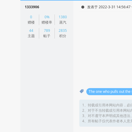
1333906
发表于 2022-3-31 14:56:47
|
0
0%
1380
阅读模式
赠楼
赠楼率
蒸汽
44
789
2835
主题
帖子
积分
The one who pulls out the 
1、转载或引用本网站内容，必
2、对于不当转载或引用本网站
3、对不遵守本声明或其他违法
4、所有帖子仅代表作者本人意