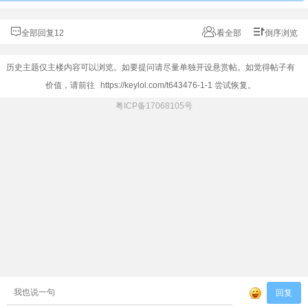
全部回复12
看全部
倒序浏览
历史主题仅主楼内容可以浏览。如要提问请尽量单独开设悬赏帖。如觉得帖子有
价值，请前往
https://keylol.com/t643476-1-1
尝试恢复。
粤ICP备17068105号