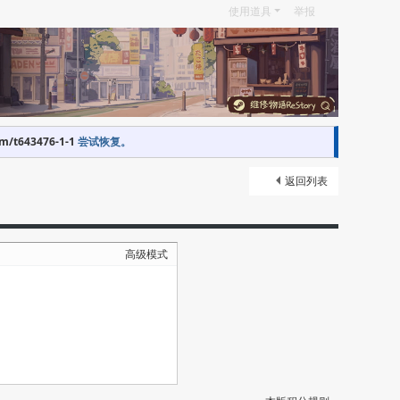
使用道具
举报
om/t643476-1-1
尝试恢复。
返回列表
高级模式