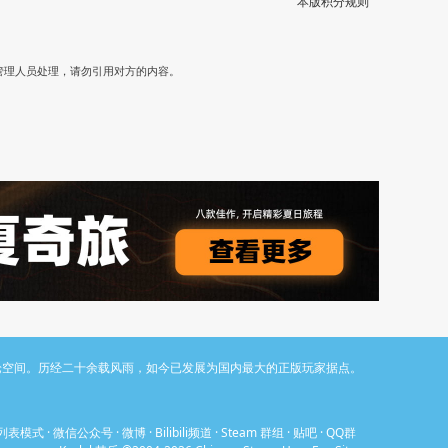
本版积分规则
）
管理人员处理，请勿引用对方的内容。
与讨论空间。历经二十余载风雨，如今已发展为国内最大的正版玩家据点。
列表模式
·
微信公众号
·
微博
·
Bilibili频道
·
Steam 群组
·
贴吧
·
QQ群