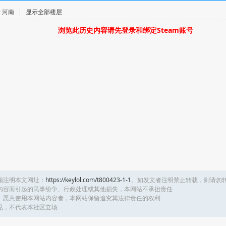
 · 河南
|
显示全部楼层
浏览此历史内容请先登录和绑定Steam账号
须注明本文网址：
https://keylol.com/t800423-1-1
。如发文者注明禁止转载，则请勿
内容而引起的民事纷争、行政处理或其他损失，本网站不承担责任
、恶意使用本网站内容者，本网站保留追究其法律责任的权利
见，不代表本社区立场