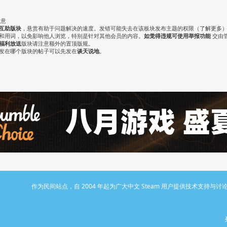
注意
互助版块
，悬赏有助于问题解决的速度。发错可能失去在该板块发布主题的权限（
了解更多
气和用词，以免影响他人浏览，特别是针对其他会员的内容。
如觉得违规可使用举报功能
交由
福利放送
版块请注意额外的置顶版规。
认发在哪个版块的帖子可以先发在
谈天说地
。
作为民间站点，自 2004 年起为广大中文 Steam 用户提供技术支持