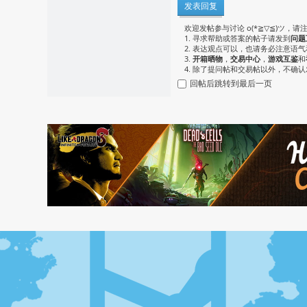
发表回复
欢迎发帖参与讨论 o(*≧▽≦)ツ，请
1. 寻求帮助或答案的帖子请发到
问题
2. 表达观点可以，也请务必注意语
3.
开箱晒物
，
交易中心
，
游戏互鉴
和
4. 除了提问帖和交易帖以外，不确
回帖后跳转到最后一页