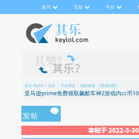
蒸汽
互助
平台
其乐 Keylol
社区
平台周边
福利放送
[游戏内部]
>>
›
›
›
亚马逊prime免费领取飙酷车神2游戏内cc币10
本帖于 2022-3-