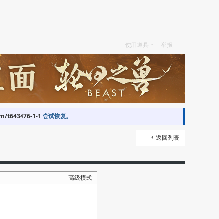
使用道具
举报
om/t643476-1-1
尝试恢复。
返回列表
高级模式