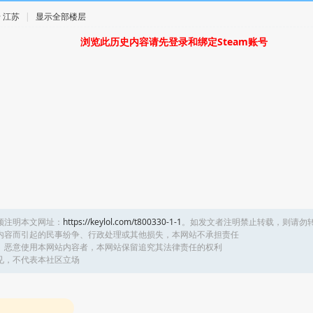
 · 江苏
|
显示全部楼层
浏览此历史内容请先登录和绑定Steam账号
须注明本文网址：
https://keylol.com/t800330-1-1
。如发文者注明禁止转载，则请勿
内容而引起的民事纷争、行政处理或其他损失，本网站不承担责任
、恶意使用本网站内容者，本网站保留追究其法律责任的权利
见，不代表本社区立场