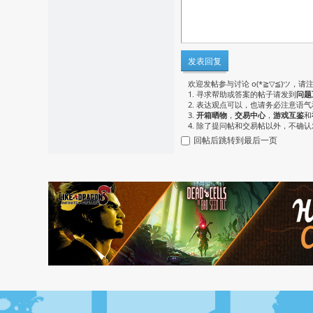
发表回复
欢迎发帖参与讨论 o(*≧▽≦)ツ，请
1. 寻求帮助或答案的帖子请发到
问题
2. 表达观点可以，也请务必注意语
3.
开箱晒物
，
交易中心
，
游戏互鉴
和
4. 除了提问帖和交易帖以外，不确
回帖后跳转到最后一页