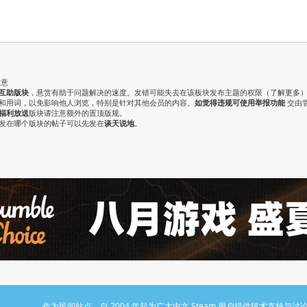
注意
互助版块
，悬赏有助于问题解决的速度。发错可能失去在该板块发布主题的权限（
了解更多
气和用词，以免影响他人浏览，特别是针对其他会员的内容。
如觉得违规可使用举报功能
交由
福利放送
版块请注意额外的置顶版规。
认发在哪个版块的帖子可以先发在
谈天说地
。
作为民间站点，自 2004 年起为广大中文 Steam 用户提供技术支持