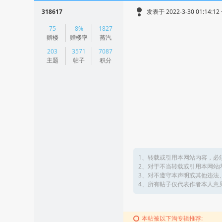
318617
发表于 2022-3-30 01:14:12
|
75
8%
1827
阅读模式
赠楼
赠楼率
蒸汽
203
3571
7087
主题
帖子
积分
1、转载或引用本网站内容，必
2、对于不当转载或引用本网站
3、对不遵守本声明或其他违法
4、所有帖子仅代表作者本人意
本帖被以下淘专辑推荐: