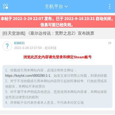
主机平台
本帖于 2022-3-29 22:07 发布，已于 2022-9-16 23:31 自动关闭，
信息可能已经失效。
[任天堂游戏] 《塞尔达传说：荒野之息2》宣布跳票
838831
1#
2022-3-29 22:07:59
· 尼日利亚
浏览此历史内容请先登录和绑定Steam账号
1、转载或引用本网站内容，必须注明本文网址：
https://keylol.com/t800290-1-1
。如发文者注明禁止转载，则请勿转载
2、对于不当转载或引用本网站内容而引起的民事纷争、行政处理或其
他损失，本网站不承担责任
3、对不遵守本声明或其他违法、恶意使用本网站内容者，本网站保留
追究其法律责任的权利
4、所有帖子仅代表作者本人意见，不代表本社区立场