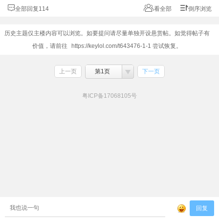
全部回复114
看全部
倒序浏览
历史主题仅主楼内容可以浏览。如要提问请尽量单独开设悬赏帖。如觉得帖子有
价值，请前往
https://keylol.com/t643476-1-1
尝试恢复。
上一页
第1页
下一页
粤ICP备17068105号