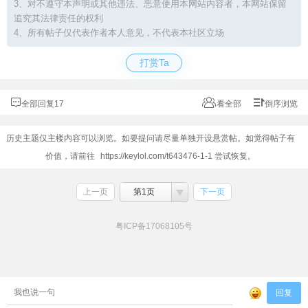
3、对不遵守本声明或其他违法、恶意使用本网站内容者，本网站保留
追究其法律责任的权利
4、所有帖子仅代表作者本人意见，不代表本社区立场
打赏Ta
全部回复17
看全部
倒序浏览
历史主题仅主楼内容可以浏览。如要提问请尽量单独开设悬赏帖。如觉得帖子有
价值，请前往
https://keylol.com/t643476-1-1
尝试恢复。
上一页
第1页
下一页
粤ICP备17068105号