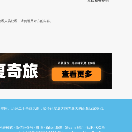
本版积分规则
）
管理人员处理，请勿引用对方的内容。
与讨论空间。历经二十余载风雨，如今已发展为国内最大的正版玩家据点。
列表模式
·
微信公众号
·
微博
·
Bilibili频道
·
Steam 群组
·
贴吧
·
QQ群