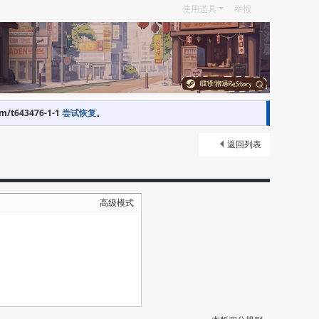
使用道具
举报
om/t643476-1-1
尝试恢复。
返回列表
高级模式