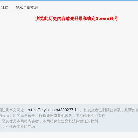
 · 江西
|
显示全部楼层
浏览此历史内容请先登录和绑定Steam账号
须注明本文网址：
https://keylol.com/t800237-1-1
。如发文者注明禁止转载，则请勿
内容而引起的民事纷争、行政处理或其他损失，本网站不承担责任
、恶意使用本网站内容者，本网站保留追究其法律责任的权利
见，不代表本社区立场