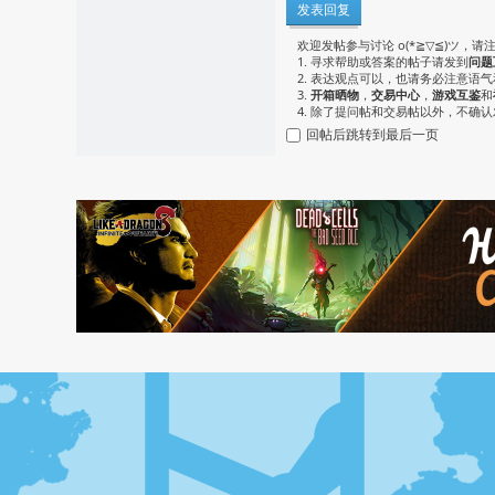
发表回复
欢迎发帖参与讨论 o(*≧▽≦)ツ，请
1. 寻求帮助或答案的帖子请发到
问题
2. 表达观点可以，也请务必注意语
3.
开箱晒物
，
交易中心
，
游戏互鉴
和
4. 除了提问帖和交易帖以外，不确
回帖后跳转到最后一页