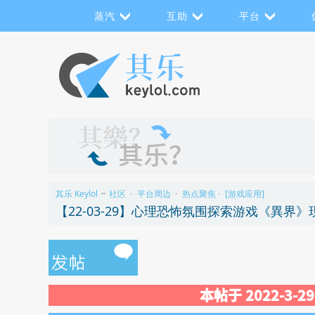
蒸汽
互助
平台
其乐 Keylol
社区
平台周边
热点聚焦
[游戏应用]
>>
›
›
›
【22-03-29】心理恐怖氛围探索游戏《異界》
本帖于 2022-3-