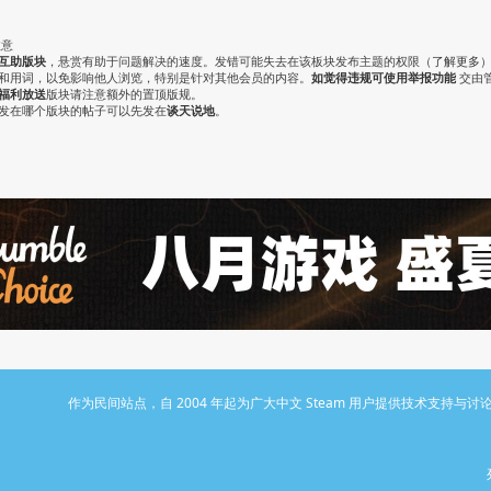
注意
互助版块
，悬赏有助于问题解决的速度。发错可能失去在该板块发布主题的权限（
了解更多
气和用词，以免影响他人浏览，特别是针对其他会员的内容。
如觉得违规可使用举报功能
交由
福利放送
版块请注意额外的置顶版规。
认发在哪个版块的帖子可以先发在
谈天说地
。
作为民间站点，自 2004 年起为广大中文 Steam 用户提供技术支持