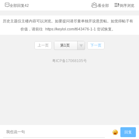
全部回复42
看全部
倒序浏览
历史主题仅主楼内容可以浏览。如要提问请尽量单独开设悬赏帖。如觉得帖子有
价值，请前往
https://keylol.com/t643476-1-1
尝试恢复。
上一页
第1页
下一页
粤ICP备17068105号