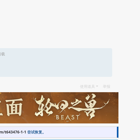
转载
使用道具
举报
om/t643476-1-1
尝试恢复。