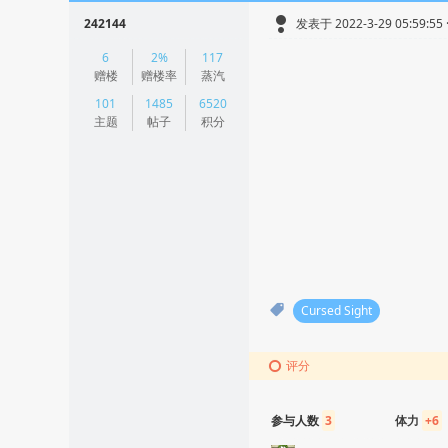
242144
发表于 2022-3-29 05:59:5
|
6
2%
117
阅读模式
赠楼
赠楼率
蒸汽
101
1485
6520
主题
帖子
积分
Cursed Sight
评分
参与人数
3
体力
+6