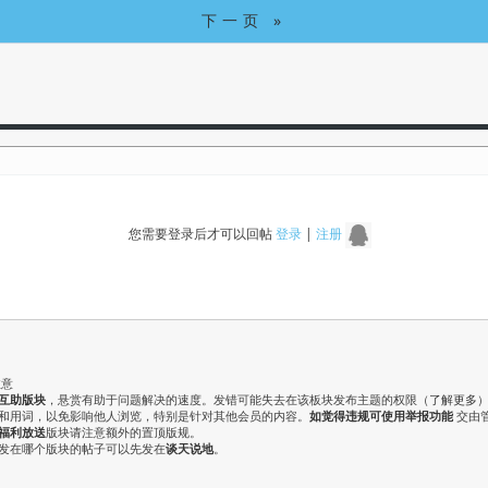
下一页 »
您需要登录后才可以回帖
登录
|
注册
注意
互助版块
，悬赏有助于问题解决的速度。发错可能失去在该板块发布主题的权限（
了解更多
气和用词，以免影响他人浏览，特别是针对其他会员的内容。
如觉得违规可使用举报功能
交由
福利放送
版块请注意额外的置顶版规。
认发在哪个版块的帖子可以先发在
谈天说地
。