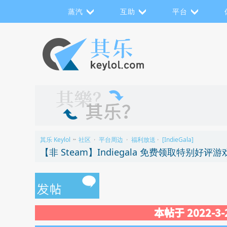
蒸汽
互助
平台
其乐 Keylol
社区
平台周边
福利放送
[IndieGala]
>>
›
›
›
【非 Steam】Indiegala 免费领取特别好评游戏《
本帖于 2022-3