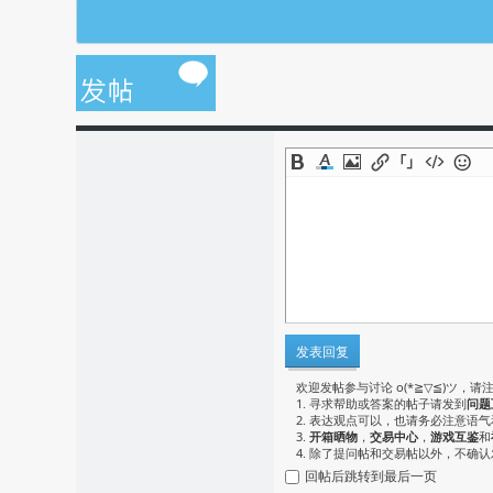
发表回复
欢迎发帖参与讨论 o(*≧▽≦)ツ，请
1. 寻求帮助或答案的帖子请发到
问题
2. 表达观点可以，也请务必注意语
3.
开箱晒物
，
交易中心
，
游戏互鉴
和
4. 除了提问帖和交易帖以外，不确
回帖后跳转到最后一页