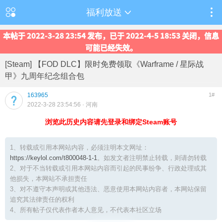
福利放送
本帖于 2022-3-28 23:54 发布，已于 2022-4-5 18:53 关闭，信息
可能已经失效。
[Steam] 【FOD DLC】限时免费领取《Warframe / 星际战
甲》九周年纪念组合包
163965
1#
2022-3-28 23:54:56
· 河南
浏览此历史内容请先登录和绑定Steam账号
1、转载或引用本网站内容，必须注明本文网址：
https://keylol.com/t800048-1-1
。如发文者注明禁止转载，则请勿转载
2、对于不当转载或引用本网站内容而引起的民事纷争、行政处理或其
他损失，本网站不承担责任
3、对不遵守本声明或其他违法、恶意使用本网站内容者，本网站保留
追究其法律责任的权利
4、所有帖子仅代表作者本人意见，不代表本社区立场