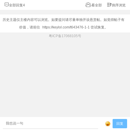
全部回复4
看全部
倒序浏览
历史主题仅主楼内容可以浏览。如要提问请尽量单独开设悬赏帖。如觉得帖子有
价值，请前往
https://keylol.com/t643476-1-1
尝试恢复。
粤ICP备17068105号