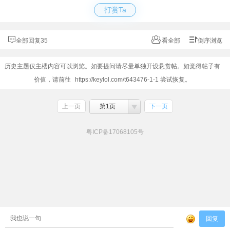
打赏Ta
全部回复35
看全部
倒序浏览
历史主题仅主楼内容可以浏览。如要提问请尽量单独开设悬赏帖。如觉得帖子有
价值，请前往
https://keylol.com/t643476-1-1
尝试恢复。
上一页
第1页
下一页
粤ICP备17068105号