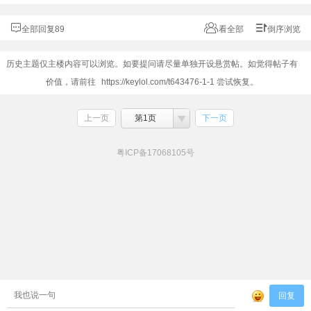
全部回复89
看全部
倒序浏览
历史主题仅主楼内容可以浏览。如要提问请尽量单独开设悬赏帖。如觉得帖子有
价值，请前往
https://keylol.com/t643476-1-1
尝试恢复。
上一页
第1页
下一页
粤ICP备17068105号